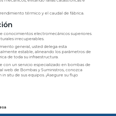
s mecánicos, evitando fallas catastróficas e
rendimiento térmico y el caudal de fábrica.
ción
ige conocimientos electromecánicos superiores.
turales irrecuperables.
imiento general, usted delega esta
talmente estable, alineando los parámetros de
ca de toda su infraestructura.
rse con un servicio especializado en bombas de
portal web de Bombas y Suministros, conozca
n situ de sus equipos. ¡Asegure su flujo
esa