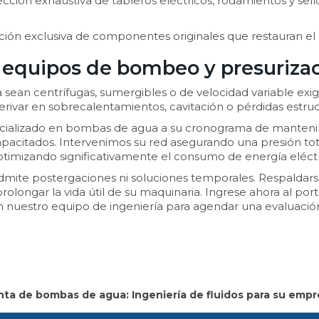
cción exhaustiva de tableros eléctricos, rodamientos y sello
ación exclusiva de componentes originales que restauran el 
a equipos de bombeo y presuriza
a sean centrífugas, sumergibles o de velocidad variable ex
erivar en sobrecalentamientos, cavitación o pérdidas estruc
especializado en bombas de agua a su cronograma de manten
capacitados. Intervenimos su red asegurando una presión to
timizando significativamente el consumo de energía eléctri
o admite postergaciones ni soluciones temporales. Respalda
a prolongar la vida útil de su maquinaria. Ingrese ahora al 
n nuestro equipo de ingeniería para agendar una evaluación i
nta de bombas de agua: Ingeniería de fluidos para su empr