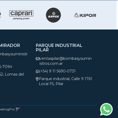
 MIRADOR
PARQUE INDUSTRIAL
PILAR
basysuministr
ventaspilar@bombasysumin
istros.com.ar
66-7094
(+54) 9 11 5690-0731
552, Lomas del
Parque industrial, Calle 9 1761
Local F5, Pilar
ketingPro