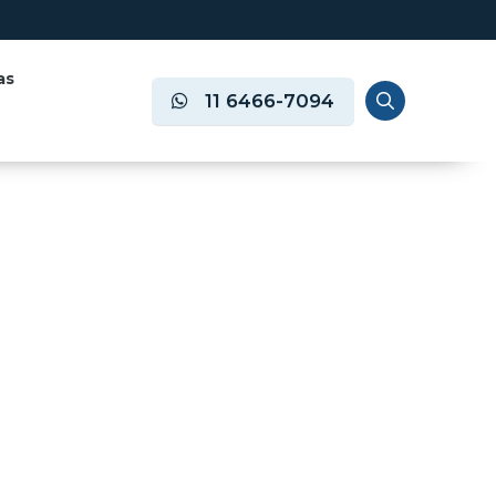
as
11 6466-7094