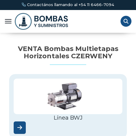
Contactános llamando al +54 11 6466-7094
Toggle navigation
VENTA Bombas Multietapas
Horizontales CZERWENY
Línea BWJ