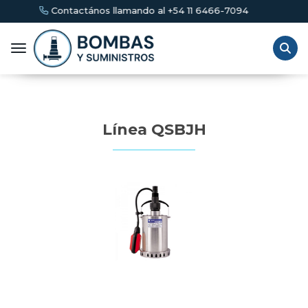
ontactános llamando al +54 11 6466-7094
Toggle navigation
Línea QSBJH