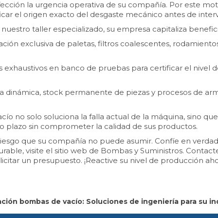
ción la urgencia operativa de su compañía. Por este moti
icar el origen exacto del desgaste mecánico antes de interv
nuestro taller especializado, su empresa capitaliza benefici
zación exclusiva de paletas, filtros coalescentes, rodamient
exhaustivos en banco de pruebas para certificar el nivel de
ca dinámica, stock permanente de piezas y procesos de ar
 no solo soluciona la falla actual de la máquina, sino que p
rgo plazo sin comprometer la calidad de sus productos.
riesgo que su compañía no puede asumir. Confíe en verdader
rable, visite el sitio web de Bombas y Suministros. Contac
licitar un presupuesto. ¡Reactive su nivel de producción aho
ción bombas de vacío: Soluciones de ingeniería para su in