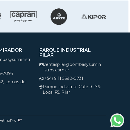
 MIRADOR
PARQUE INDUSTRIAL
PILAR
basysuministr
ventaspilar@bombasysumin
istros.com.ar
66-7094
(+54) 9 11 5690-0731
552, Lomas del
Parque industrial, Calle 9 1761
Local F5, Pilar
ketingPro