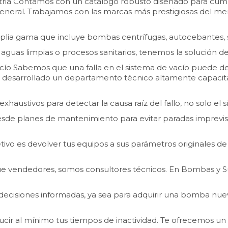
stria Contamos con un catálogo robusto diseñado para cumpl
n general. Trabajamos con las marcas más prestigiosas del m
ia gama que incluye bombas centrífugas, autocebantes, s
s, aguas limpias o procesos sanitarios, tenemos la solución
acío Sabemos que una falla en el sistema de vacío puede d
s desarrollado un departamento técnico altamente capacit
exhaustivos para detectar la causa raíz del fallo, no solo el 
sde planes de mantenimiento para evitar paradas imprevis
ivo es devolver tus equipos a sus parámetros originales de 
e vendedores, somos consultores técnicos. En Bombas y S
ecisiones informadas, ya sea para adquirir una bomba nuev
r al mínimo tus tiempos de inactividad. Te ofrecemos un ser