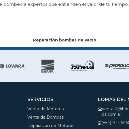
de bombeo a expertos que entienden el valor de tu tiempo.
Reparación bombas de vacío
SERVICIOS
LOMAS DEL
Venta de Motores
ventas2@bom
os.com.ar
Venta de Bombas
(+54) 9 11 64
Reparación de Motores