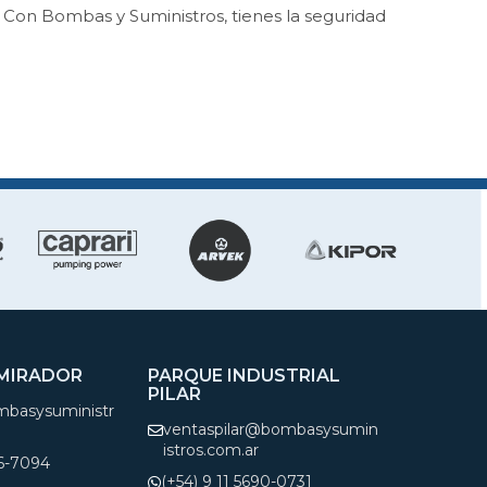
 Con Bombas y Suministros, tienes la seguridad
 MIRADOR
PARQUE INDUSTRIAL
PILAR
basysuministr
ventaspilar@bombasysumin
istros.com.ar
66-7094
(+54) 9 11 5690-0731