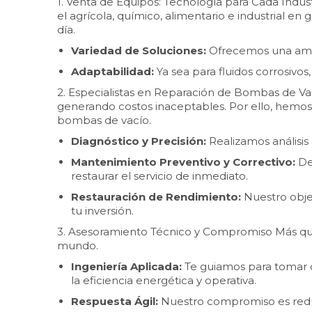
1. Venta de Equipos: Tecnología para Cada Indu
el agrícola, químico, alimentario e industrial e
día.
Variedad de Soluciones:
Ofrecemos una ampl
Adaptabilidad:
Ya sea para fluidos corrosivo
2. Especialistas en Reparación de Bombas de V
generando costos inaceptables. Por ello, hemo
bombas de vacío.
Diagnóstico y Precisión:
Realizamos análisis 
Mantenimiento Preventivo y Correctivo:
De
restaurar el servicio de inmediato.
Restauración de Rendimiento:
Nuestro objet
tu inversión.
3. Asesoramiento Técnico y Compromiso Más qu
mundo.
Ingeniería Aplicada:
Te guiamos para tomar d
la eficiencia energética y operativa.
Respuesta Ágil:
Nuestro compromiso es reduci