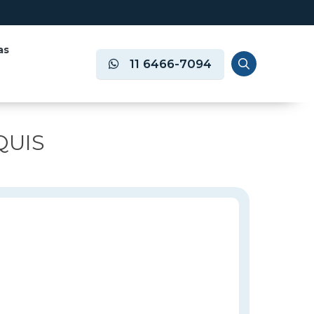
as
11 6466-7094
QUIS